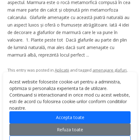
aspectul. Marmura este o rocă metamorfică compusă în cea
mai mare parte din calcit și obținută prin metamorfoza
calcarului. Glafurile amenajate cu această piatră naturală au
un aspect luxos și oferă o frumusețe atrăgătoare. Iată 4 idei
de decorare a glafurilor de marmură care le va pune în
valoare. 1. Plante peste tot Dacă glafurile au parte din plin
de lumină naturală, mai ales dacă sunt amenajate cu
marmură albă, reprezintă locul perfect ...
This entry was posted in
Aplicatii
and tagged
amenajare glafuri
,
amenajare marmura
,
decorare glafuri
,
decorare glafuri marmura
,
Acest website foloseste cookie-uri pentru a administra,
decorare marmura
,
glafuri
,
glafuri interioare
,
glafuri marmura
,
optimiza si personaliza experienta ta de utilizare.
marmura
,
piatra naturala
on
May 18, 2022
.
Continuand si interactionand in orice mod cu acest website,
esti de acord cu folosirea cookie-urilor conform conditiilor
noastre.
Accepta toate
Refuza toate