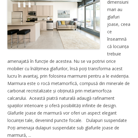
dimensiuni
mari au
glafuri
joase, ceea
ce
înseamnă
că locuința
trebuie
amenajată în funcție de acestea. Nu se va potrivi orice
mobilier cu înălțimea glafurilor, însă poți transforma acest
lucru în avantaj, prin folosirea marmurei pentru a le evidenția.
Marmura este o rocă metamorfică, compusă din minerale de
carbonat recristalizate și obținută prin metamorfoza
calcarului. Această piatră naturală adaugă rafinament
spațiilor interioare și oferă posibilități infinite de design.
Glafurile joase de marmură vor oferi un aspect elegant
locuinței tale, devenind puncte focale. Dulapuri suspendate
Poți amenaja dulapuri suspendate sub glafurile joase de
marmură, ...