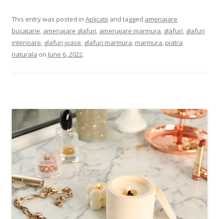
This entry was posted in
Aplicatii
and tagged
amenajare
bucatarie
,
amenajare glafuri
,
amenajare marmura
,
glafuri
,
glafuri
interioare
,
glafuri joase
,
glafuri marmura
,
marmura
,
piatra
naturala
on
June 6, 2022
.