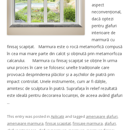
aspect
neconvențional,
dacă optezi
pentru glafuri
interioare de
marmură cu
finisaj scapițat. Marmura este o rocă metamorfică compusă
în cea mai mare parte din calcit și obținută prin metamorfoza
calcarului. Marmura cu finisaj scapițat se obține în urma
unui proces în care se folosesc unelte tradiționale care
provoacă desprinderea plăcilor și a așchiilor de piatră prin
impact controlat. Unele instrumente, cum ar fi dălțile,
amintesc de sculptura în piatră. Suprafața în relief rezultată
este ideală pentru decorarea locuinței, de aceea având glafuri
...
This entry was posted in
Aplicatii
and tagged
amenajare glafuri
,
amenajare marmura
,
finisaj scapitat
,
finisaje marmura
,
glafuri
,