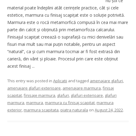
nu știi ce
material poate îndeplini atât cerințele practice, cât și cele
estetice, marmura cu finisaj scapițat este o soluție potrivită.
Marmura este o rocă metamorfică compusă în cea mai mare
parte din calcit și obținută prin metamorfoza calcarului.
Finisajul scapițat creează o suprafață cu mici denivelări sau
fisuri mai mult sau mai puțin notabile, pentru un aspect
“natural”, ca și cum marmura tocmai ar fi fost extrasă din
carieră, din vânt și ploaie. Procesul prin care este obținut
acest finisaj ...
This entry was posted in
Aplicatii
and tagged
amenajare glafuri
,
amenajare glafuri exterioare
,
amenajare marmura
,
finisaj
scapitat
,
finisaje marmura
,
glafuri
,
glafuri exterioare
,
glafuri
marmura
,
marmura
,
marmura cu finisaj scapitat
,
marmura
exterior
,
marmura scapitata
,
piatra naturala
on
August 24, 2022
.