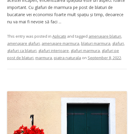
acestei încăperi, eficientizarea spațiului este un aspect foarte
important. Cu glafuri de marmura pe post de blaturi de
bucatarie vei economisi foarte mult spațiu și timp, deoarece
nu va mai fi nevoie să faci ...
This entry was posted in
Aplicatii
and tagged
amenajare blaturi
,
amenajare glafuri
,
amenajare marmura
,
blaturi marmura
,
glafuri
,
glafuri ca blaturi
,
glafuri interioare
,
glafuri marmura
,
glafuri pe
post de blaturi
,
marmura
,
piatra naturala
on
September 8, 2022
.