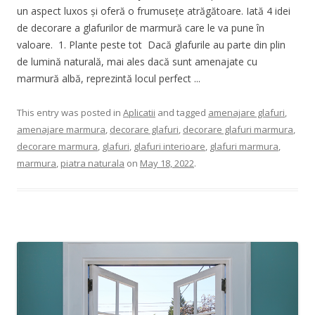
un aspect luxos și oferă o frumusețe atrăgătoare. Iată 4 idei
de decorare a glafurilor de marmură care le va pune în
valoare. 1. Plante peste tot Dacă glafurile au parte din plin
de lumină naturală, mai ales dacă sunt amenajate cu
marmură albă, reprezintă locul perfect ...
This entry was posted in
Aplicatii
and tagged
amenajare glafuri
,
amenajare marmura
,
decorare glafuri
,
decorare glafuri marmura
,
decorare marmura
,
glafuri
,
glafuri interioare
,
glafuri marmura
,
marmura
,
piatra naturala
on
May 18, 2022
.