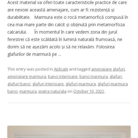
Acest material va oferi toate caracteristicile practice de care
are nevoie această amenajare, cum ar fi: rezistență și
durabilitate. Marmura este o rocă metamorfică compusă în
cea mai mare parte din calcit și obținută prin metamorfoza
calcarului. În momentul în care vedem zona din jurul
ferestrei că este scăldată în lumină naturală frumoasă, ne
dorim să ne așezăm acolo și să ne relaxăm. Folosirea
glafurilor de marmură pe ...
This entry was posted in
Aplicatii
and tagged
amenajare glafuri
,
amenajare marmura
,
banci interioare
,
banci marmura
,
glafuri
,
glafuri banci
,
glafuri interioare
,
glafuri marmura
,
glafuri marmura
banci
,
marmura
,
piatra naturala
on
October 10, 2022
.