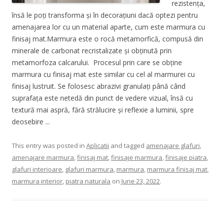
rezistența,
însă le poți transforma și în decorațiuni dacă optezi pentru
amenajarea lor cu un material aparte, cum este marmura cu
finisaj mat.Marmura este o rocă metamorfică, compusă din
minerale de carbonat recristalizate și obținută prin
metamorfoza calcarului. Procesul prin care se obține
marmura cu finisaj mat este similar cu cel al marmurei cu
finisaj lustruit. Se folosesc abrazivi granulați până când
suprafața este netedă din punct de vedere vizual, însă cu
textură mai aspră, fără strălucire și reflexie a luminii, spre
deosebire ...
This entry was posted in
Aplicatii
and tagged
amenajare glafuri
,
amenajare marmura
,
finisaj mat
,
finisaje marmura
,
finisaje piatra
,
glafuri interioare
,
glafuri marmura
,
marmura
,
marmura finisaj mat
,
marmura interior
,
piatra naturala
on
June 23, 2022
.