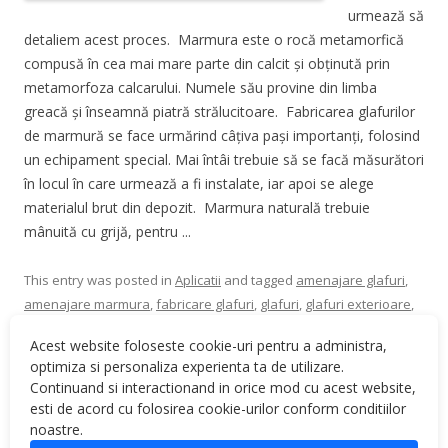
urmează să
detaliem acest proces. Marmura este o rocă metamorfică
compusă în cea mai mare parte din calcit și obținută prin
metamorfoza calcarului. Numele său provine din limba
greacă și înseamnă piatră strălucitoare. Fabricarea glafurilor
de marmură se face urmărind câțiva pași importanți, folosind
un echipament special. Mai întâi trebuie să se facă măsurători
în locul în care urmează a fi instalate, iar apoi se alege
materialul brut din depozit. Marmura naturală trebuie
mânuită cu grijă, pentru ...
This entry was posted in
Aplicatii
and tagged
amenajare glafuri
,
amenajare marmura
,
fabricare glafuri
,
glafuri
,
glafuri exterioare
,
glafuri interioare
,
glafuri marmura
,
marmura
,
piatra naturala
,
Acest website foloseste cookie-uri pentru a administra,
proces glafuri
,
taiere marmura
on
May 3, 2022
.
optimiza si personaliza experienta ta de utilizare.
Continuand si interactionand in orice mod cu acest website,
esti de acord cu folosirea cookie-urilor conform conditiilor
noastre.