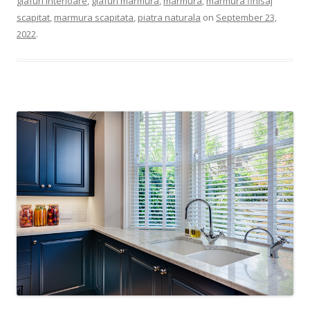
glafuri interioare
,
glafuri marmura
,
marmura
,
marmura finisaj
scapitat
,
marmura scapitata
,
piatra naturala
on
September 23,
2022
.