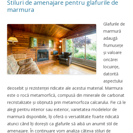
Stiluri de amenajare pentru glafurile de
marmura
Glafurile de
marmură
adaugă
frumusețe
și valoare
oricărei
locuințe,
datorită
aspectului
deosebit și rezistenței ridicate ale acestui material. Marmura
este o rocă metamorfică, compusă din minerale de carbonat
recristalizate și obținută prin metamorfoza calcarului. Fie că le
alegi pentru interior sau exterior, varietatea modelelor de
marmură disponibile, îți oferă o versatilitate foarte ridicată
atunci când îți dorești ca glafurile să aibă un anumit stil de
amenajare. În continuare vom analiza câteva stiluri de