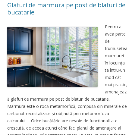
Glafuri de marmura pe post de blaturi de
bucatarie
Pentru a
avea parte
de
frumusețea
marmurei
în locuința
ta întru-un
mod cât
mai practic,
amenajeaz
ă glafuri de marmura pe post de blaturi de bucatarie.
Marmura este o rocă metamorfică, compusă din minerale de
carbonat recristalizate și obținută prin metamorfoza
calcarului. Orice bucătărie are nevoie de funcționalitate
crescută, de aceea atunci când faci planul de amenajare al