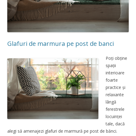
Glafuri de marmura pe post de banci
Poți obține
spații
interioare
foarte
practice și
relaxante
lângă
ferestrele
locuinței
tale, dacă
alegi să amenajezi glafuri de marmură pe post de bănci.