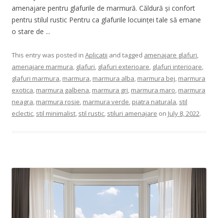
amenajare pentru glafurile de marmură. Căldură și confort
pentru stilul rustic Pentru ca glafurile locuinței tale să emane
o stare de ...
This entry was posted in
Aplicatii
and tagged
amenajare glafuri
,
amenajare marmura
,
glafuri
,
glafuri exterioare
,
glafuri interioare
,
glafuri marmura
,
marmura
,
marmura alba
,
marmura bej
,
marmura
exotica
,
marmura galbena
,
marmura gri
,
marmura maro
,
marmura
neagra
,
marmura rosie
,
marmura verde
,
piatra naturala
,
stil
eclectic
,
stil minimalist
,
stil rustic
,
stiluri amenajare
on
July 8, 2022
.