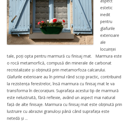
aspect
estetic
inedit
pentru
glafurile
exterioare
ale
locuinței
tale, poți opta pentru marmură cu finisaj mat. Marmura este
o rocă metamorfică, compusă din minerale de carbonat
recristalizate și obținută prin metamorfoza calcarului.
Glafurile exterioare au în primul rând scop practic, contribuind
la rezistența ferestrelor, însă marmura cu finisaj mat le va
transforma în decorațiuni. Suprafața acestui tip de marmură
este nelustruită, fără reflexie, având un aspect mai natural
față de alte finisaje. Marmura cu finisaj mat este obținută prin
lustruire cu abrazivi granuloși până când suprafața este
netedă și ...