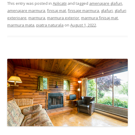
This entry was posted in
Aplicatii
and tagged
amenajare glafuri
,
amenajare marmura
,
finisaj mat
,
finisaje marmura
,
glafuri
,
glafuri
exterioare
,
marmura
,
marmura exterior
,
marmura finisaj mat
,
marmura mata
,
piatra naturala
on
August 1, 2022
.