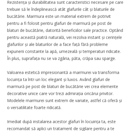
Rezistența și durabilitatea sunt caracteristici necesare pe care
trebuie să le îndeplinească atât glafurile cât și blaturile de
bucătărie. Marmura este un material extrem de potrivit
pentru a fi folosit pentru glafuri de marmură pe post de
blaturi de bucătărie, datorită beneficiilor sale practice. Optând
pentru această piatră naturală, vei rezolva instant și cerințele
glafurilor și ale blaturilor de a face față fără probleme
expunerii constante la apă, umezeală și temperaturi ridicate.
În plus, suprafața nu se va zgâria, păta, crăpa sau sparge.
Valoarea estetică impresionantă a marmurei va transforma
locuința ta într-un loc elegant și luxos. Având glafuri de
marmură pe post de blaturi de bucătărie vei crea elemente
decorative unice care vor trezi admirația oricărui privitor.
Modelele marmurei sunt extrem de variate, astfel că oferă și
o versatilitate foarte ridicată.
Imediat după instalarea acestor glafuri în locuința ta, este
recomandat să aplici un tratament de sigilare pentru a te