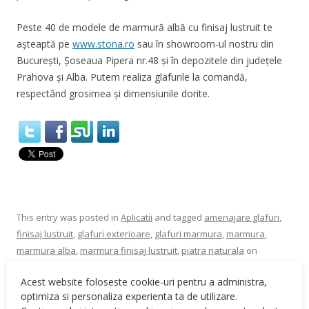
Peste
40
de modele de marmură
albă cu finisaj lustruit
te
așteaptă pe
www.stona.ro
sau în showroom-ul nostru din
București, Șoseaua Pipera nr.48
și în
depozitele din județele
Prahova și Alba. Putem realiza glafurile la comandă,
respectând grosimea și dimensiunile dorite.
This entry was posted in
Aplicatii
and tagged
amenajare glafuri
,
finisaj lustruit
,
glafuri exterioare
,
glafuri marmura
,
marmura
,
marmura alba
,
marmura finisaj lustruit
,
piatra naturala
on
October 23, 2020
.
Acest website foloseste cookie-uri pentru a administra,
optimiza si personaliza experienta ta de utilizare.