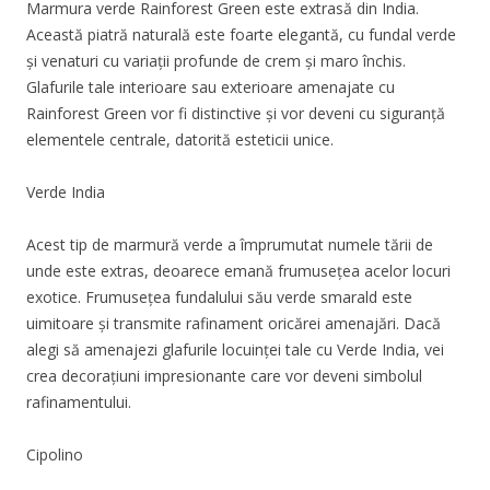
Marmura verde Rainforest Green este extrasă din India.
Această piatră naturală este foarte elegantă, cu fundal verde
și venaturi cu variații profunde de crem și maro închis.
Glafurile tale interioare sau exterioare amenajate cu
Rainforest Green vor fi distinctive și vor deveni cu siguranță
elementele centrale, datorită esteticii unice.
Verde India
Acest tip de marmură verde a împrumutat numele tării de
unde este extras, deoarece emană frumusețea acelor locuri
exotice. Frumusețea fundalului său verde smarald este
uimitoare și transmite rafinament oricărei amenajări. Dacă
alegi să amenajezi glafurile locuinței tale cu Verde India, vei
crea decorațiuni impresionante care vor deveni simbolul
rafinamentului.
Cipolino