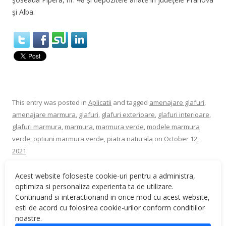
şi Alba.
This entry was posted in
Aplicatii
and tagged
amenajare glafuri
,
amenajare marmura
,
glafuri
,
glafuri exterioare
,
glafuri interioare
,
glafuri marmura
,
marmura
,
marmura verde
,
modele marmura
verde
,
optiuni marmura verde
,
piatra naturala
on
October 12,
2021
.
Acest website foloseste cookie-uri pentru a administra,
optimiza si personaliza experienta ta de utilizare.
Continuand si interactionand in orice mod cu acest website,
esti de acord cu folosirea cookie-urilor conform conditiilor
Post navigation
←
Optiuni de modele pentru
Optiuni de modele pentru
noastre.