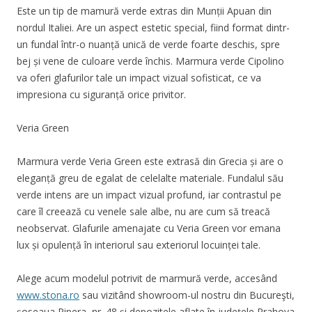
Este un tip de mamură verde extras din Munții Apuan din
nordul Italiei. Are un aspect estetic special, fiind format dintr-
un fundal într-o nuanță unică de verde foarte deschis, spre
bej și vene de culoare verde închis. Marmura verde Cipolino
va oferi glafurilor tale un impact vizual sofisticat, ce va
impresiona cu siguranță orice privitor.
Veria Green
Marmura verde Veria Green este extrasă din Grecia și are o
eleganță greu de egalat de celelalte materiale. Fundalul său
verde intens are un impact vizual profund, iar contrastul pe
care îl creează cu venele sale albe, nu are cum să treacă
neobservat. Glafurile amenajate cu Veria Green vor emana
lux și opulență în interiorul sau exteriorul locuinței tale.
Alege acum modelul potrivit de marmură verde, accesând
www.stona.ro
sau vizitând showroom-ul nostru din Bucureşti,
şoseaua Pipera, nr. 48 și depozitele aflate în judeţele Prahova