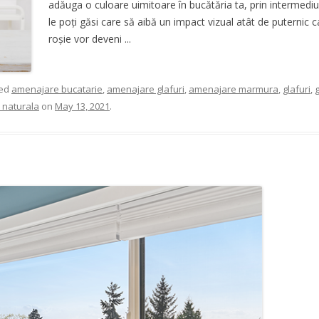
adăuga o culoare uimitoare în bucătăria ta, prin intermediul 
le poți găsi care să aibă un impact vizual atât de puternic
roșie vor deveni ...
ged
amenajare bucatarie
,
amenajare glafuri
,
amenajare marmura
,
glafuri
,
g
a naturala
on
May 13, 2021
.