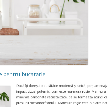
e pentru bucatarie
Dacă îți dorești o bucătărie modernă și unică, poți amenaja 
impact vizual puternic, cum este marmura roșie. Marmura
minerale carbonate recristalizate, ce se formează atunci cân
presiunii metamorfismului. Marmura roșie este o piatră na