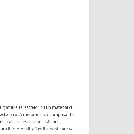
glafurile ferestrelor cu un material cu
 este o rocă metamorfică compusă din
d calcarul este supus căldurii și
turală frumoasă și îndrăzneață care va