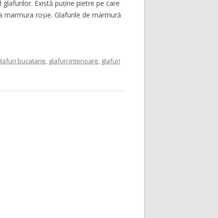
glafurilor. Există puține pietre pe care
 ca marmura roșie. Glafurile de marmură
lafuri bucatarie
,
glafuri interioare
,
glafuri