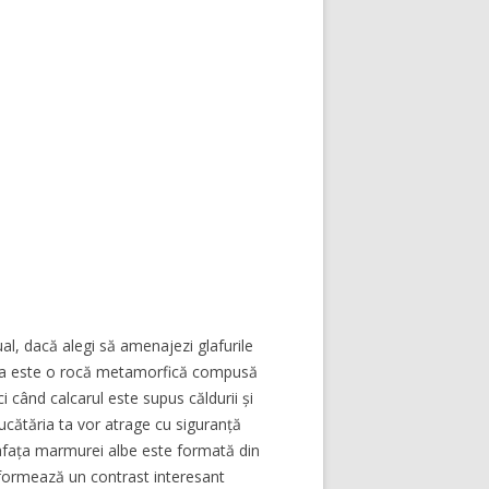
al, dacă alegi să amenajezi glafurile
ura este o rocă metamorfică compusă
 când calcarul este supus căldurii și
ucătăria ta vor atrage cu siguranță
prafața marmurei albe este formată din
 formează un contrast interesant