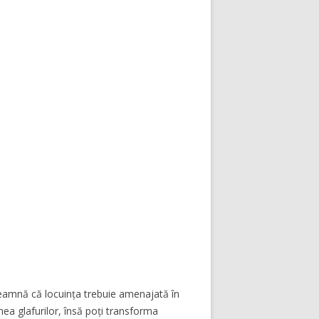
seamnă că locuința trebuie amenajată în
mea glafurilor, însă poți transforma