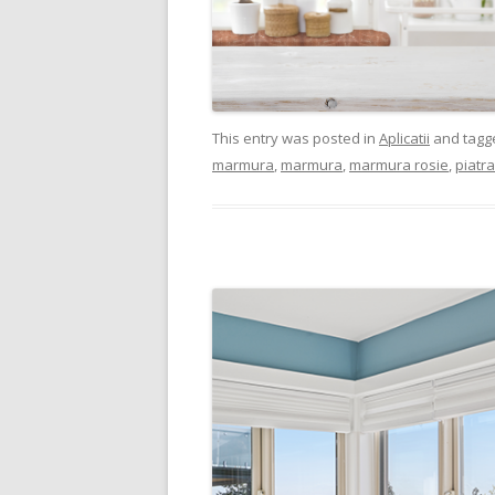
This entry was posted in
Aplicatii
and tag
marmura
,
marmura
,
marmura rosie
,
piatr