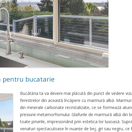
 pentru bucatarie
Bucătăria ta va deveni mai plăcută din punct de vedere vizu
ferestrelor din această încăpere cu marmură albă. Marm
din minerale carbonate recristalizate, ce se formează atunci
presiunii metamorfismului. Glafurile de marmură albă din b
toate privirile, impresionând prin estetica lor luxoasă. Su
venaturi spectaculoase în nuanțe de bej, gri sau negru, ce