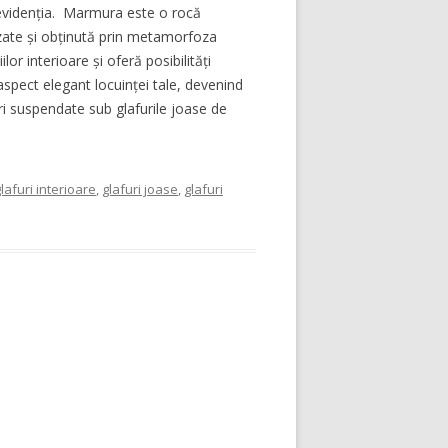
e evidenția. Marmura este o rocă
zate și obținută prin metamorfoza
or interioare și oferă posibilități
aspect elegant locuinței tale, devenind
 suspendate sub glafurile joase de
lafuri interioare
,
glafuri joase
,
glafuri