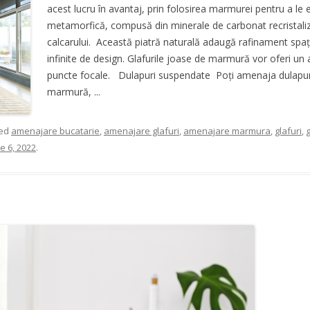
acest lucru în avantaj, prin folosirea marmurei pentru a l
metamorfică, compusă din minerale de carbonat recristali
calcarului. Această piatră naturală adaugă rafinament spațiil
infinite de design. Glafurile joase de marmură vor oferi un 
puncte focale. Dulapuri suspendate Poți amenaja dulapuri
marmură, ...
ged
amenajare bucatarie
,
amenajare glafuri
,
amenajare marmura
,
glafuri
,
g
e 6, 2022
.