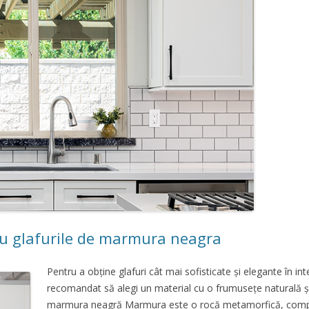
u glafurile de marmura neagra
Pentru a obține glafuri cât mai sofisticate și elegante în inte
recomandat să alegi un material cu o frumusețe naturală și
marmura neagră Marmura este o rocă metamorfică, compu