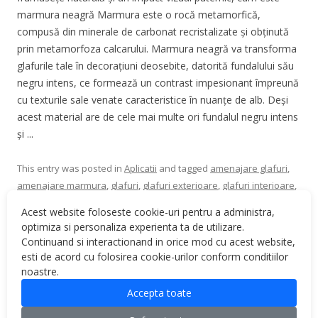
marmura neagră Marmura este o rocă metamorfică,
compusă din minerale de carbonat recristalizate și obținută
prin metamorfoza calcarului. Marmura neagră va transforma
glafurile tale în decorațiuni deosebite, datorită fundalului său
negru intens, ce formează un contrast impesionant împreună
cu texturile sale venate caracteristice în nuanțe de alb. Deși
acest material are de cele mai multe ori fundalul negru intens
și ...
This entry was posted in
Aplicatii
and tagged
amenajare glafuri
,
amenajare marmura
,
glafuri
,
glafuri exterioare
,
glafuri interioare
,
glafuri marmura
,
glafuri marmura neagra
,
marmura
,
marmura
Acest website foloseste cookie-uri pentru a administra,
neagra
,
modele marmura
,
modele marmura neagra
,
optiuni
optimiza si personaliza experienta ta de utilizare.
marmura
,
piatra naturala
on
September 9, 2021
.
Continuand si interactionand in orice mod cu acest website,
esti de acord cu folosirea cookie-urilor conform conditiilor
noastre.
Accepta toate