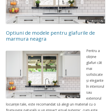
Optiuni de modele pentru glafurile de
marmura neagra
Pentru a
obține
glafuri cât
mai
sofisticate
și elegante
în interiorul
sau
exteriorul
locuinței tale, este recomandat să alegi un material cu o
frumusețe naturală și un impact vizual puternic, cum este