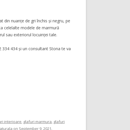
 din nuanțe de gri închis și negru, pe
ic ca celelalte modele de marmură
ul sau exteriorul locuinței tale.
2 334 434 și un consultant Stona te va
uri interioare
,
glafuri marmura
,
glafuri
naturala
on
September 9, 2021
.