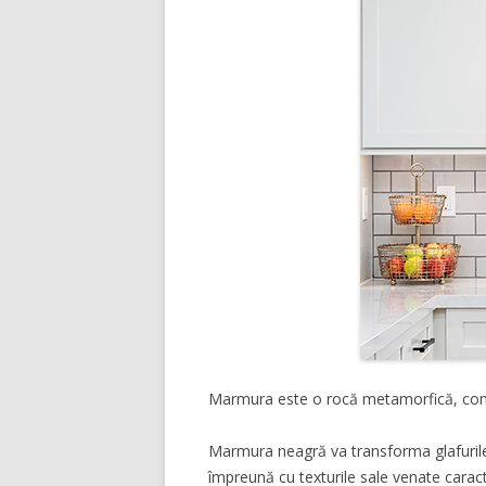
Marmura este o rocă metamorfică, compu
Marmura neagră va transforma glafurile 
împreună cu texturile sale venate caract