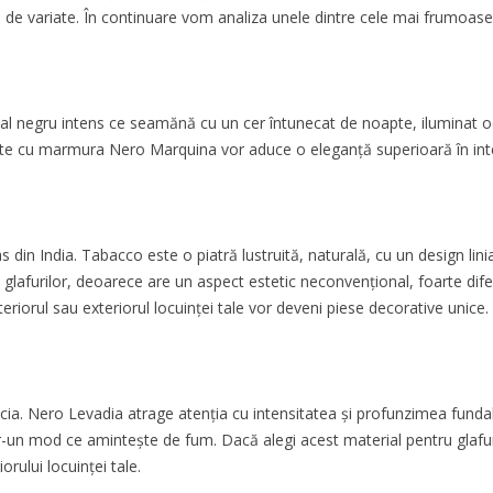
ul de variate. În continuare vom analiza unele dintre cele mai frumo
dal negru intens ce seamănă cu un cer întunecat de noapte, iluminat 
jate cu marmura Nero Marquina vor aduce o eleganță superioară în interi
din India. Tabacco este o piatră lustruită, naturală, cu un design linia
lafurilor, deoarece are un aspect estetic neconvențional, foarte dif
teriorul sau exteriorul locuinței tale vor deveni piese decorative unice.
a. Nero Levadia atrage atenția cu intensitatea și profunzimea fundalu
r-un mod ce amintește de fum. Dacă alegi acest material pentru glafuri
orului locuinței tale.