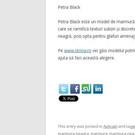
Petra Black
Petra Black este un model de marmură ne
care se ramifică texturi subțiri și disc
neagră, poți opta pentru glafuri amenajat
Pe
www.stona.ro
vei găsi modelul potri
ajuta să faci această alegere.
This entry was posted in
Aplicatii
and tag
marmura neagra
,
marmura
,
marmura nea