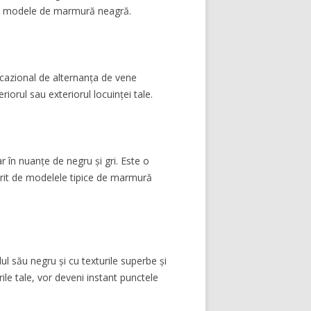
ase modele de marmură neagră.
ocazional de alternanța de vene
orul sau exteriorul locuinței tale.
r în nuanțe de negru și gri. Este o
erit de modelele tipice de marmură
l său negru și cu texturile superbe și
le tale, vor deveni instant punctele