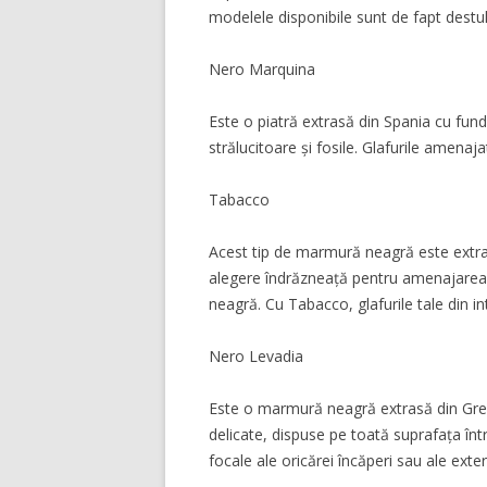
modelele disponibile sunt de fapt dest
Nero Marquina
Este o piatră extrasă din Spania cu fun
strălucitoare și fosile. Glafurile amena
Tabacco
Acest tip de marmură neagră este extras 
alegere îndrăzneață pentru amenajarea g
neagră. Cu Tabacco, glafurile tale din in
Nero Levadia
Este o marmură neagră extrasă din Greci
delicate, dispuse pe toată suprafața înt
focale ale oricărei încăperi sau ale exteri