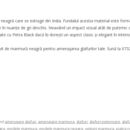
agră care se extrage din India. Fundalul acestui material este format
rete în nuanțe de gri deschis. Neavând un impact vizual atât de putern
e cu Petra Black dacă îți dorești un aspect clasic și elegant în interior
vit de marmură neagră pentru amenajarea glafurilor tale. Sună la 073
ged
amenajare glafuri
,
amenajare marmura
,
glafuri
,
glafuri exterioare
,
glaf
gra
,
modele marmura
,
modele marmura neagra
,
optiuni marmura
,
piatra 